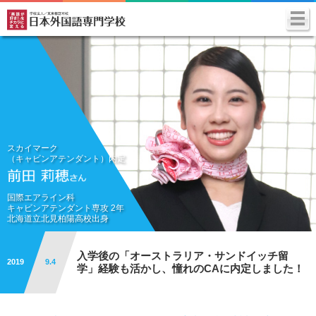
スカイマーク
（キャビンアテンダント）内定
国際エアライン科
キャビンアテンダント専攻 2年
北海道立北見柏陽高校出身
入学後の「オーストラリア・サンドイッチ留
2019
9.4
学」経験も
活かし、憧れのCAに内定しました！