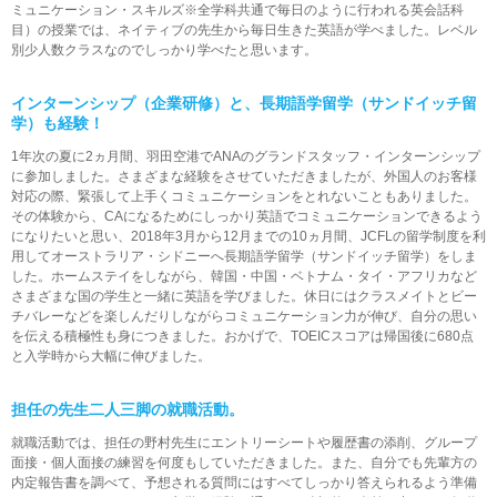
ミュニケーション・スキルズ※全学科共通で毎日のように行われる英会話科
目）の授業では、ネイティブの先生から毎日生きた英語が学べました。レベル
別少人数クラスなのでしっかり学べたと思います。
インターンシップ（企業研修）と、長期語学留学（サンドイッチ留
学）も経験！
1年次の夏に2ヵ月間、羽田空港でANAのグランドスタッフ・インターンシップ
に参加しました。さまざまな経験をさせていただきましたが、外国人のお客様
対応の際、緊張して上手くコミュニケーションをとれないこともありました。
その体験から、CAになるためにしっかり英語でコミュニケーションできるよう
になりたいと思い、2018年3月から12月までの10ヵ月間、JCFLの留学制度を利
用してオーストラリア・シドニーへ長期語学留学（サンドイッチ留学）をしま
した。ホームステイをしながら、韓国・中国・ベトナム・タイ・アフリカなど
さまざまな国の学生と一緒に英語を学びました。休日にはクラスメイトとビー
チバレーなどを楽しんだりしながらコミュニケーション力が伸び、自分の思い
を伝える積極性も身につきました。おかげで、TOEICスコアは帰国後に680点
と入学時から大幅に伸びました。
担任の先生二人三脚の就職活動。
就職活動では、担任の野村先生にエントリーシートや履歴書の添削、グループ
面接・個人面接の練習を何度もしていただきました。また、自分でも先輩方の
内定報告書を調べて、予想される質問にはすべてしっかり答えられるよう準備