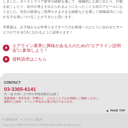
しました。オーストラリア留学の経験を通して、積極的に人前に出たり、行動
を起こしたり、自分の考えを伝えられるようになったことも自己アピールにな
りました。先生の親身なご指導やさまざまな経験などを通して就職成功につな
がる力を身につけることができたと思います。
卒業後は、お子様からお年寄りまですべてのお客様一人ひとりに合わせたサー
ビスができるCAになれるように頑張ります！
エアライン業界に興味がある人のための“エアライン説明
会”に参加しよう！
資料請求はこちら
CONTACT
03-3365-6141
月～金 9:00～17:00
※学校休館日は除く
進路相談・学生生活・学費など、どんなことでもお気軽にご相談ください。
資料のご請求、イベント申込みも受け付けております。
PAGE TOP
資料請求
アクセス案内
Copyright (c) JAPAN COLLEGE OF FOREIGN LANGUAGES. All right reserved.