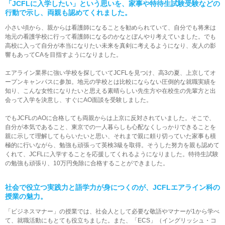
「JCFLに入学したい」という思いを、
家事や特待生試験受験などの
行動で示し、両親も認めてくれました。
小さい頃から、親からは看護師になることを勧められていて、自分でも将来は
地元の看護学校に行って看護師になるのかなとぼんやり考えていました。でも
高校に入って自分が本当になりたい未来を真剣に考えるようになり、友人の影
響もあってCAを目指すようになりました。
エアライン業界に強い学校を探していてJCFLを見つけ、高3の夏、上京してオ
ープンキャンパスに参加。地元の学校とは比較にならない圧倒的な就職実績を
知り、こんな女性になりたいと思える素晴らしい先生方や在校生の先輩方と出
会って入学を決意し、すぐにAO面談を受験しました。
でもJCFLのAOに合格しても両親からは上京に反対されていました。そこで、
自分が本気であること、東京での一人暮らしも心配なくしっかりできることを
親に示して理解してもらいたいと思い、それまで親に頼り切っていた家事も積
極的に行いながら、勉強も頑張って英検3級を取得。そうした努力を親も認めて
くれて、JCFLに入学することを応援してくれるようになりました。特待生試験
の勉強も頑張り、10万円免除に合格することができました。
社会で役立つ実践力と語学力が身につくのが、JCFLエアライン科の
授業の魅力。
「ビジネスマナー」の授業では、社会人として必要な敬語やマナーが1から学べ
て、就職活動にもとても役立ちました。また、「ECS」（イングリッシュ・コ