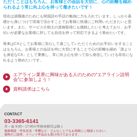
ただくことはもちろん、お客様との会話を大切に、
心の距離を縮め
られるよう常に向上心を持って働きたいです！
現在は就職後のためにも韓国語や手話の勉強に力を入れています。しっかり基
礎から身につけて現場で活かすことでお客様に快適にご利用いただきたいと思
います。また、サービス介助士の資格取得にも挑戦したいと考えており、お手
伝いが必要なお客様に対しても自信を持って対応できるよう努めたいです。
将来はCAとしてお客様に安心して過ごしていただくためのお手伝いをすること
はもちろん、お客様との会話を特に大切にすることで心の距離を縮め「誰より
も身近なCA」として乗務し、常に向上心を持って自ら発信していける存在にな
れるよう努めたいです。
エアライン業界に興味がある人のための“エアライン説明
会”に参加しよう！
資料請求はこちら
CONTACT
03-3365-6141
月～金 9:00～17:00
※学校休館日は除く
進路相談・学生生活・学費など、どんなことでもお気軽にご相談ください。
資料のご請求、イベント申込みも受け付けております。