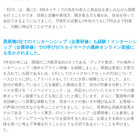
「ECS」は、週に3、4回ネイティブの先生や友人と英会話を楽しみながら授業
を行うことができ、自然と語彙や表現力、聞き取る力も養われ、自信を持って
会話できるようになりました。TOEICの点数も1年生のうちに755点まで到達
し、大幅に伸ばすことができました！
異業種2社でのインターンシップ（企業研修）も経験！
インターンシ
ップ（企業研修）での学びが
スカイマークの最終オンライン面接に
も生かされました。
1年次の冬には、韓国の二大航空会社の1つである「アシアナ航空」での海外イ
ンターンシップ（海外エアライン研修）を経験しました。韓国は美容に大変力
を入れている国であるため、CAとしてのメイクやヘアセットの方法について、
一人ひとりに詳しくアドバイスをしていただき良い経験となりました。また、
自分が発表しているところを撮影した動画を見て、自分の印象を分析しアドバ
イスを受ける「イメージクリニック」は、内定をいただいたスカイマークの最
終オンライン面接でもとても役に立ったと感じています。さらに、緊急時の着
水訓練という貴重な体験もでき、安全ベストの使い方や飛び込み方、お客様へ
の声掛けの仕方などを学ぶことができました。さらに、世界的な高級外資系ホ
テルである「コンラッド東京」のインターンシップ（企業研修）にも参加しま
した。ラグジュアリーなサービスを提供するためには、お迎えする前からお客
様を第一に考えて準備を行うことがとても大切であるということを学びまし
た。