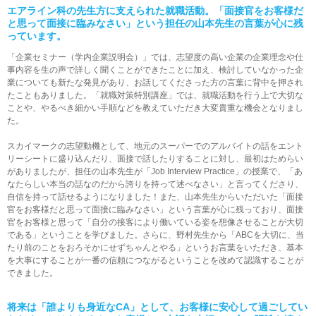
エアライン科の先生方に支えられた就職活動。
「面接官をお客様だ
と思って面接に臨みなさい」という
担任の山本先生の言葉が心に残
っています。
「企業セミナー（学内企業説明会）」では、志望度の高い企業の企業理念や仕
事内容を生の声で詳しく聞くことができたことに加え、検討していなかった企
業についても新たな発見があり、お話してくださった方の言葉に背中を押され
たこともありました。「就職対策特別講座」では、就職活動を行う上で大切な
ことや、やるべき細かい手順などを教えていただき大変貴重な機会となりまし
た。
スカイマークの志望動機として、地元のスーパーでのアルバイトの話をエント
リーシートに盛り込んだり、面接で話したりすることに対し、最初はためらい
がありましたが、担任の山本先生が「Job Interview Practice」の授業で、「あ
なたらしい本当の話なのだから誇りを持って述べなさい」と言ってくださり、
自信を持って話せるようになりました！また、山本先生からいただいた「面接
官をお客様だと思って面接に臨みなさい」という言葉が心に残っており、面接
官をお客様と思って「自分の接客により働いている姿を想像させることが大切
である」ということを学びました。さらに、野村先生から「ABCを大切に、当
たり前のことをおろそかにせずちゃんとやる」というお言葉をいただき、基本
を大事にすることが一番の信頼につながるということを改めて認識することが
できました。
将来は「誰よりも身近なCA」として、お客様に安心して
過ごしてい