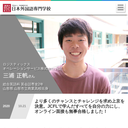
ロジスティックス
オペレーションサービス株式会社 内定
総合英語科 英会話専攻2年
山形県 山形市立商業高校出身
より多くのチャンスとチャレンジを求め上京を
決意。
JCFLで学んだすべてを自分の力にし、
2020
10.21
オンライン面接も無事合格しました！