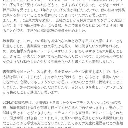
の山下先生が「受けてみたらどう？」とすすめてくださったことがきっかけで
採用試験を受けました。1年次より山下先生が担任だったので、僕の性格や貿易
に興味を持っていることを理解してくださっていたのだと思います。
また、JCFLに企業の方が来校し、会社のことから採用方法までを詳しくお話い
ただける「学内採用説明会」にも参加。そこで業界や会社についてより深く知
ることができ、本格的に採用試験の準備を始めました。
履歴書には、これまでの経験を具体的な名称と数字を用いて文章にすることを
注意しました。書類審査では文字だけを見て一緒に働きたいか判断されるた
め、読む相手が内容をイメージしやすいよう、伝わりやすさにも気を配りまし
た。さらに、事実だけを書いても人柄が伝わりにくいので、自分の考えやなぜ
そのような行動をしたかという理由をちゃんと書くことも重視しました。
書類審査を通ったら、次は面接。各企業がオンライン面接を導入しているとい
う話は聞いていましたが、まさか自分が受けることになるとは…前例のないこ
となので、心配してもしょうがないと思い、のびのびと大胆に挑戦することに
しました。無事に内定をいただけましたが、自分らしさを出し、ワクワクしな
がら挑めたことが勝因だと思います。
JCFLの就職指導は、採用試験を意識したグループディスカッションや面接指
導、履歴書添削を先生が何度も行ってくださるので自信がつきます。安心して
試験を受けることができました。クラスメイトも履歴書にアドバイスをくれた
り、面接練習に付き合ってくれたり、お互いの夢を応援しながら就職活動に励
むことができる環境も支えとなりました。たくさんの先生に履歴書などの書類