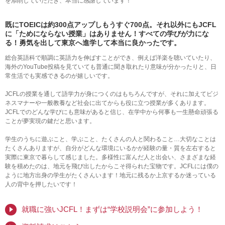
を添削していただき、本当に感謝しています！
既にTOEICは約300点アップしもうすぐ700点。
それ以外にもJCFL
に「ためにならない授業」はありません！すべての学びが力にな
る！
勇気を出して東京へ進学して本当に良かったです。
総合英語科で順調に英語力を伸ばすことができ、例えば洋楽を聴いていたり、
海外のYouTube投稿を見ていても普通に聞き取れたり意味が分かったりと、日
常生活でも実感できるのが嬉しいです。
JCFLの授業を通して語学力が身につくのはもちろんですが、それに加えてビジ
ネスマナーや一般教養など社会に出てからも役に立つ授業が多くあります。
JCFLでのどんな学びにも意味があると信じ、在学中から何事も一生懸命頑張る
ことが夢実現の鍵だと思います。
学生のうちに遊ぶこと、学ぶこと、たくさんの人と関わること…大切なことは
たくさんありますが、自分がどんな環境にいるかが経験の量・質を左右すると
実際に東京で暮らして感じました。多様性に富んだ人と出会い、さまざまな経
験を積めたのは、地元を飛び出したからこそ得られた宝物です。JCFLには僕の
ように地方出身の学生がたくさんいます！地元に残るか上京するか迷っている
人の背中を押したいです！
就職に強いJCFL！まずは“学校説明会”に参加しよう！