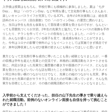
入学後は授業はもちろん、学校行事にも積極的に参加しました。夏は「七夕
Day」、秋は「ハロウィンDay」など年間を通して文化祭行事もたくさんあり、
楽しいキャンパスライフが充実しているJCFL。去年の1年次後期には、総合英
語科のキャンパス（目白新館）での「ハロウィンDay」の運営に携わりまし
た。当日は学生も先生も仮装をして普段通り授業を受けるのですが、なんとい
っても雰囲気づくりが大切。2年生の先輩方と協力してキャンパスの装飾を手作
りしたり、チラシを作ってイベントの告知をしたりしました。ハロウィン当
日、みんなが盛り上がっている様子を見て、達成感を味わうことができまし
た。今年はコロナの影響で例年のようなイベントとしては実施できず残念です
が、来年以降収束したらぜひ後輩の皆さんにも味わってほしいと思います。
裏方となって文化祭行事を成功に導いたことも良い経験となりましたが、一番
の収穫は学年を超えた先輩との交流です。本格的に就職活動をスタートさせる
前に、内定が決まった先輩方に履歴書の書き方や面接のアドバイス、どんな企
業を受けたかなどいろいろな話を聞けたことが財産となりました。クラスメイ
ト同士仲が良い横のつながりだけでなく、先輩との縦のつながりも充実。夢を
実現させた先輩の姿がキラキラして見えたのが印象に残っています。そんな先
輩方を目標としたことが、その後の就職活動のモチベーションとなりました。
入学前から支えてくださった、担任の山下先生の導きで乗り越えら
れた就職活動。
前例のないオンライン面接も自信を持って挑むこと
ができました！
内定をいただいたロジスティックスオペレーションサービス株式会社は、担任