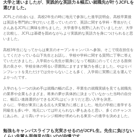
大学と迷いましたが、実践的な英語力＆幅広い就職先が叶うJCFLを
選びました。
JCFLとの出会いは、高校2年生の時に地元で参加した進学説明会。高校卒業後
は英語を専門的に学びたいと思っていたので、英語に関する学科・専攻がたく
さんあるJCFLに興味を持ちました。大学進学も視野に入れていましたが、大学
と比較し、JCFLは基礎を固めながらより実践的な英語力を身につけられると思
いました。
高校3年生になってからは東京のオープンキャンパスへ参加。そこで現在担任を
してくださっている山下先生とお話し、学校や学科に関する質問に丁寧に答え
ていただきました。入学前から先生が親身になって相談にのってくださる面倒
見の良さや、学校全体の明るい雰囲気にますます魅力を感じました。やはりパ
ンフレットを見ただけでは分からないことも多く、入学前に実際に足を運んで
よかったです。
入学のもう一つの決め手は就職の幅の広さ。卒業生の就職実績を見ても就職先
の業界や企業もさまざま。将来の夢が具体的に決まっていなかった当時の自分
に、幅広い進路選択ができるJCFLはピッタリだと思い入学を決意。
さらに、学校が東京にある点も大変魅力に感じました。地元の学校に進学する
同級生も多い中、地元にいては叶えられない夢もあると思い、多くのチャンス
にあふれ、より高いチャレンジ精神が求められる東京への進学を決めました。
勉強もキャンパスライフも充実させるのがJCFL生。
先生に負けない
くらい先輩も面倒見が良いのが自慢です。