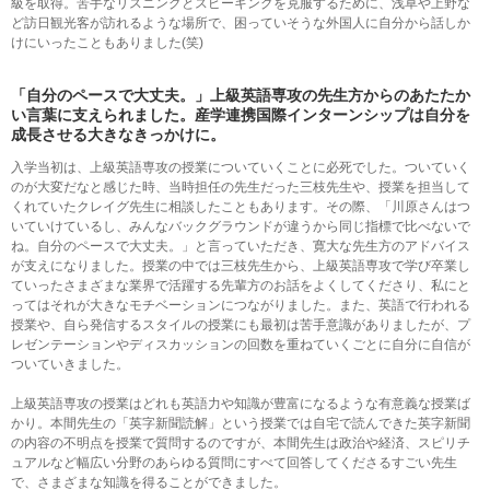
級を取得。苦手なリスニングとスピーキングを克服するために、浅草や上野な
ど訪日観光客が訪れるような場所で、困っていそうな外国人に自分から話しか
けにいったこともありました(笑)
「自分のペースで大丈夫。」
上級英語専攻の先生方からのあたたか
い言葉に支えられました。
産学連携国際インターンシップは自分を
成長させる大きなきっかけに。
入学当初は、上級英語専攻の授業についていくことに必死でした。ついていく
のが大変だなと感じた時、当時担任の先生だった三枝先生や、授業を担当して
くれていたクレイグ先生に相談したこともあります。その際、「川原さんはつ
いていけているし、みんなバックグラウンドが違うから同じ指標で比べないで
ね。自分のペースで大丈夫。」と言っていただき、寛大な先生方のアドバイス
が支えになりました。授業の中では三枝先生から、上級英語専攻で学び卒業し
ていったさまざまな業界で活躍する先輩方のお話をよくしてくださり、私にと
ってはそれが大きなモチベーションにつながりました。また、英語で行われる
授業や、自ら発信するスタイルの授業にも最初は苦手意識がありましたが、プ
レゼンテーションやディスカッションの回数を重ねていくごとに自分に自信が
ついていきました。
上級英語専攻の授業はどれも英語力や知識が豊富になるような有意義な授業ば
かり。本間先生の「英字新聞読解」という授業では自宅で読んできた英字新聞
の内容の不明点を授業で質問するのですが、本間先生は政治や経済、スピリチ
ュアルなど幅広い分野のあらゆる質問にすべて回答してくださるすごい先生
で、さまざまな知識を得ることができました。