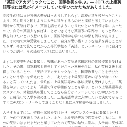
「英語でアカデミックなこと、国際教養を学ぶ」
― JCFLの上級英
語専攻には私がイメージしていた学びのかたちがありました。
高校生の頃はまだ将来の夢がはっきりしておらず、高校が進学校だったことも
あり、私も周りと同じように大学に進学するものだと漠然と考えていました。
当時から英語は好きで、英語を話せるようになりたいという目標は常にあった
ので、自分の英語力を伸ばすことができそうな英語系の学部や、もっと広い世
界を知りたいという想いも強く、国際関係学を学べる学部も興味がありまし
た。その軸で大学受験をしましたが、自分が思い描くような結果を得ることが
できず、今まで見てこなかった専門学校を「英語」というキーワードに自分で
いくつか調べ、その過程でJCFLに出会いました。
まずは学校説明会に参加し、興味があった英語通訳翻訳科の体験授業を受けま
した。その際、個別相談を担当してくださった三枝先生に、私が英検２級を取
得していることや、「英語でアカデミックなこと、国際教養なことを学びた
い」という想いを伝えたところ、「あなたは上級英語専攻のほうが向いてい
る」と言っていただき、最終的に上級英語専攻の体験授業も受けました。「英
語を学ぶ」というより「英語で何か学術的なことを学ぶ」という上級英語専攻
のスタイル。体験授業を通してここなら自分がイメージしていた学びができ
る！と確信して入学を決めました。上級英語専攻に入学したいと決めてからは
すぐにAOエントリーをして迷うことなく夏に入学願書を提出しました。
入学するまでには、特待生試験を受けたり、AOプレスクールに参加したりし
て、その中で友達もできました。また、上級英語専攻で授業を受けるには、自
分の英語力はまだまだだと感じていたので英語の勉強に励み、入学前に英検準1