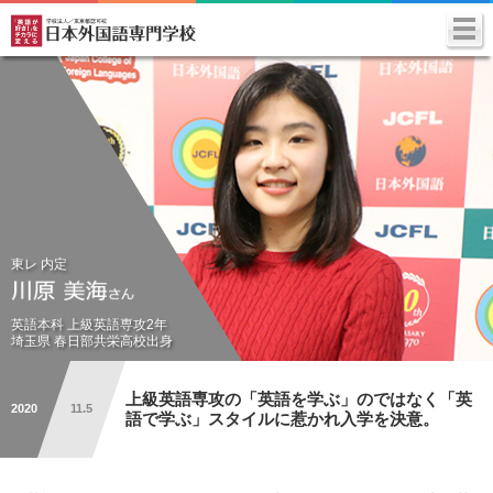
東レ 内定
英語本科 上級英語専攻2年
埼玉県 春日部共栄高校出身
上級英語専攻の「英語を学ぶ」のではなく
「英
2020
11.5
語で学ぶ」スタイルに惹かれ入学を決意。