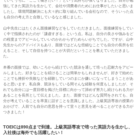
ていくうちに「ここで働きたい！」という気持ちが強くなりました。自分が勉
強してきた英語力を生かして、会社や消費者のためにお仕事がしたいと思いま
したし、環境問題解決にも大々的に取り組んでいる会社なので、そういった点
も自分の考え方と合致しているなと感じました。
山中先生にはたくさん面接練習などをしていただきました。面接練習をしてい
く中で指摘されたのが「謙虚すぎる」という点。私は、自分の良さや強みをど
の程度までアピールしていいのかわからずためらいがちでした。ですが、山中
先生からのアドバイスもあり、面接ではどんな些細なことでも自分の長所を伝
えること、そして自信を持つことが大切だということを教えていただきまし
た。
本番の面接では、幼いころから続けていた競泳を通して培った忍耐力をアピー
ルしました。好きなことを続けることは簡単かもしれませんが、好きで始めた
ことでも挫折や失敗などを経験していつのまにか嫌いになってしまうことがあ
ると思います。私自身、競泳をしている間そんな経験を何度もしましたが、そ
れでも自分には一度目標を掲げた目標に向かって諦めず努力し続けられる力が
あることを長所として伝えました。また、面接ではどんな質問をされても、自
分が考えていることを率直に話すことを意識しました。上級英語専攻の授業の
おかげで、人前でも自分の意思を持って堂々と意見を述べることができる力が
つきました！
TOEICは890点まで到達。
上級英語専攻で培った英語力を生かし、
入社後は海外でも活躍したい！