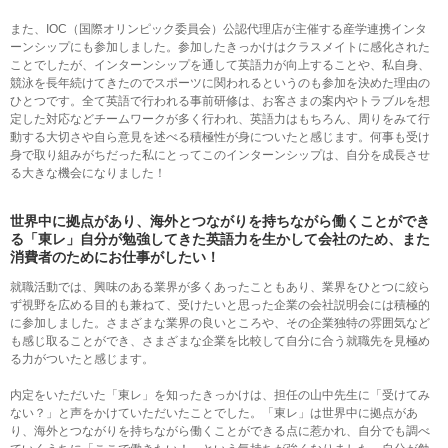
また、IOC（国際オリンピック委員会）公認代理店が主催する産学連携インタ
ーンシップにも参加しました。参加したきっかけはクラスメイトに感化された
ことでしたが、インターンシップを通して英語力が向上することや、私自身、
競泳を長年続けてきたのでスポーツに関われるというのも参加を決めた理由の
ひとつです。全て英語で行われる事前研修は、お客さまの案内やトラブルを想
定した対応などチームワークが多く行われ、英語力はもちろん、周りをみて行
動する大切さや自ら意見を述べる積極性が身についたと感じます。何事も受け
身で取り組みがちだった私にとってこのインターンシップは、自分を成長させ
る大きな機会になりました！
世界中に拠点があり、海外とつながりを持ちながら働くことができ
る「東レ」
自分が勉強してきた英語力を生かして会社のため、また
消費者のためにお仕事がしたい！
就職活動では、興味のある業界が多くあったこともあり、業界をひとつに絞ら
ず視野を広める目的も兼ねて、受けたいと思った企業の会社説明会には積極的
に参加しました。さまざまな業界の良いところや、その企業独特の雰囲気など
も感じ取ることができ、さまざまな企業を比較して自分に合う就職先を見極め
る力がついたと感じます。
内定をいただいた「東レ」を知ったきっかけは、担任の山中先生に「受けてみ
ない？」と声をかけていただいたことでした。「東レ」は世界中に拠点があ
り、海外とつながりを持ちながら働くことができる点に惹かれ、自分でも調べ