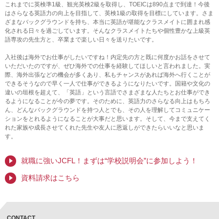
これまでに英検準1級、観光英検2級を取得し、TOEICは890点まで到達！今後
はさらなる英語力の向上を目指して、英検1級の取得を目標にしています。さま
ざまなバックグラウンドを持ち、本当に英語が堪能なクラスメイトに囲まれ感
化される日々を過ごしています。そんなクラスメイトたちや個性豊かな上級英
語専攻の先生方と、卒業まで楽しい日々を送りたいです。
入社後は海外でお仕事がしたいですね！内定先の方と既に何度かお話をさせて
いただいたのですが、ぜひ海外での仕事を経験してほしいと言われました。実
際、海外出張などの機会が多くあり、私もチャンスがあれば海外へ行くことが
できるそうなので早く一人で仕事ができるようになりたいです。国籍や文化の
違いの垣根を超えて、「英語」という言語でさまざまな人たちとお仕事ができ
るようになることが今の夢です。そのために、英語力のさらなる向上はもちろ
ん、どんなバックグラウンドを持つ人とでも、その人を理解してコミュニケー
ションをとれるようになることが大事だと思います。そして、今まで支えてく
れた家族や成長させてくれた先生や友人に恩返しができたらいいなと思いま
す。
就職に強いJCFL！まずは“学校説明会”に参加しよう！
資料請求はこちら
CONTACT