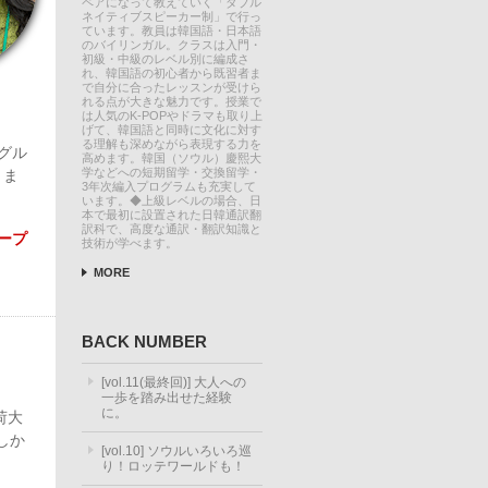
ペアになって教えていく「ダブル
ネイティブスピーカー制」で行っ
ています。教員は韓国語・日本語
のバイリンガル。クラスは入門・
初級・中級のレベル別に編成さ
れ、韓国語の初心者から既習者ま
で自分に合ったレッスンが受けら
れる点が大きな魅力です。授業で
は人気のK-POPやドラマも取り上
げて、韓国語と同時に文化に対す
る理解も深めながら表現する力を
グル
高めます。韓国（ソウル）慶熙大
学などへの短期留学・交換留学・
りま
3年次編入プログラムも充実して
います。◆上級レベルの場合、日
本で最初に設置された日韓通訳翻
訳科で、高度な通訳・翻訳知識と
ープ
技術が学べます。
MORE
BACK NUMBER
[vol.11(最終回)] 大人への
一歩を踏み出せた経験
に。
荷大
しか
[vol.10] ソウルいろいろ巡
り！ロッテワールドも！