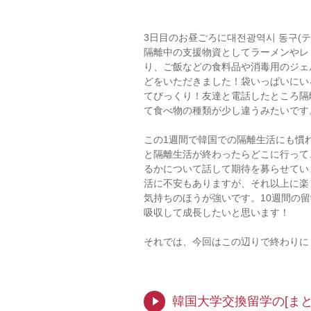
3日目のお昼ごろに대전광역시 동구(テ
隔離中の支援物資としてラーメンやレ
り、ご飯などの食料品や消毒用のジェ
どをいただきました！袋いっぱいにい
てびっくり！友達と電話したところ隔
て食べ物の種類が少し違うみたいです
この1週間で韓国での隔離生活にも慣
と隔離生活が終わったらどこに行って
るかについて話して期待を募らせていま
活に不安もありますが、それ以上に楽
気持ちのほうが強いです。10週間の
吸収して成長したいと思います！
それでは、今回はこの辺りで終わりに
韓国大学交換留学の[まと