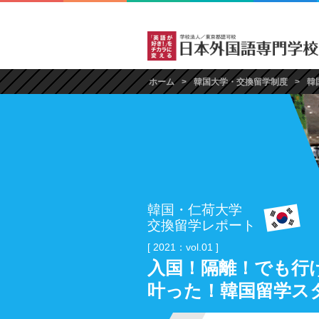
ホーム
韓国大学・交換留学制度
韓
韓国・仁荷大学
交換留学レポート
[ 2021：vol.01 ]
入国！隔離！でも行
叶った！韓国留学ス