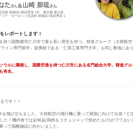
語科 韓国語+英語専攻 1年 東京都 屋久島
アジア・ヨーロッパ言語科 韓国語+英語専攻 1
をレポートします！
を持つ国際都市仁川市で最も長い歴史を持つ、韓進グループ（大韓航空
エアライン専門留学」提携校である「仁荷工業専門大学」も同じ敷地にあ
ソウルに隣接し、国際空港を持つ仁川市にある名門総合大学。韓進グル
も有名。
いるです！！
日本を飛び立ちました。大韓航空の飛行機に乗って韓国に向けて出発！仁
ました！機内食では댥볶음(鶏肉をコチュジャンで炒めたもの)がでておい
乗って隔離施設に向かいました。