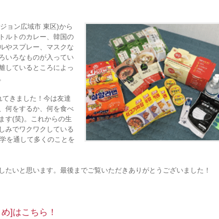
ジョン広域市 東区)から
トルトのカレー、韓国の
ルやスプレー、マスクな
ろいろなものが入ってい
離しているところによっ
。
れてきました！今は友達
、何をするか、何を食べ
す(笑)。これからの生
しみでワクワクしている
留学を通して多くのことを
したいと思います。最後までご覧いただきありがとうございました！
め]はこちら！