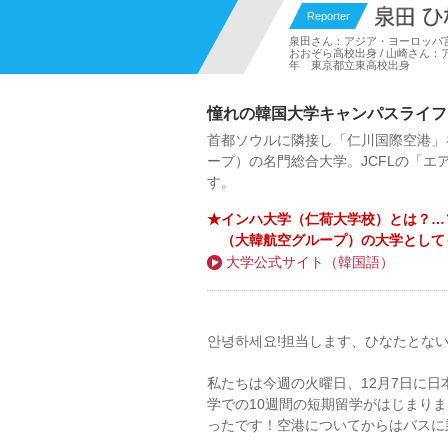
Reporter
泉田さん：アジア・ヨーロッパ言
おおぞら高校出身 / 山崎さん：
年 東京都立東高校出身
憧れの韓国大学キャンパスライフ
首都ソウルに隣接し「仁川国際空港」
ープ）の名門総合大学。JCFLの「
す。
★インハ大学（仁荷大学校）とは？…
（大韓航空グループ）の大学として
大学公式サイト（韓国語）
안녕하세요!担当します、ひなたとな
私たちは今週の火曜日、12月7日に
学での10週間の短期留学がはじまり
ったです！空港についてからはバスに