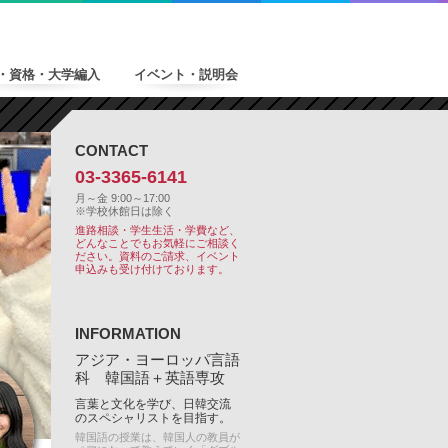
・資格・大学編入
イベント・説明会
CONTACT
03-3365-6141
月～金 9:00～17:00
※学校休館日は除く
進路相談・学生生活・学費など、
どんなことでもお気軽にご相談く
ださい。
資料のご請求、イベント
申込みも受け付けております。
INFORMATION
アジア・ヨーロッパ言語
科 韓国語＋英語専攻
言葉と文化を学び、日韓交流
のスペシャリストを目指す。
韓国語の授業は、韓国人の教員が