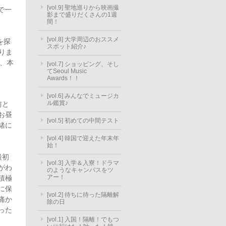
[vol.9] 聖地巡りから映画撮
で一
影まで盛りだくさんの1週
間！
[vol.8] 大学周辺のおススメ
を探
スポット紹介♪
りま
～、本
[vol.7] ショッピング、そし
てSeoul Music
Awards！！
[vol.6] みんなでミュージカ
ル鑑賞♪
前と
お昼
[vol.5] 初めての中間テスト
緒に
[vol.4] 韓国で迎えた年末年
始！
最初
[vol.3] 入学＆入寮！ドラマ
がわ
のようなキャンパスをツ
アー！
積極
に保
[vol.2] 待ちに待った隔離解
痛か
除の日
った
[vol.1] 入国！隔離！でもつ