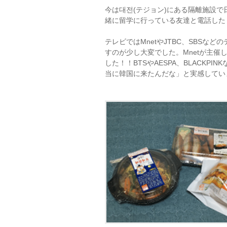
今は대전(テジョン)にある隔離施設
緒に留学に行っている友達と電話した
テレビではMnetやJTBC、SBS
すのが少し大変でした。Mnetが主催
した！！BTSやAESPA、BLACK
当に韓国に来たんだな」と実感してい