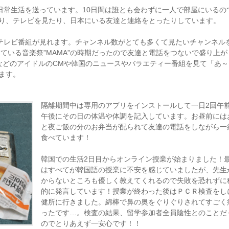
で日常生活を送っています。10日間は誰とも会わずに一人で部屋にいるの
り、テレビを見たり、日本にいる友達と連絡をとったりしています。
などのテレビ番組が見れます。チャンネル数がとても多くて見たいチャンネル
している音楽祭”MAMA”の時期だったので友達と電話をつないで盛り上が
PINKなどのアイドルのCMや韓国のニュースやバラエティー番組を見て「あ
ます。
隔離期間中は専用のアプリをインストールして一日2回午
午後にその日の体温や体調を記入しています。お昼前には
と夜ご飯の分のお弁当が配られて友達の電話をしながら一
食べています！
韓国での生活2日目からオンライン授業が始まりました！
はすべてが韓国語の授業に不安を感じていましたが、先生
からないところも優しく教えてくれるので失敗を恐れずに
的に発言しています！授業が終わった後はＰＣＲ検査をし
健所に行きました。綿棒で鼻の奥をぐりぐりされてすごく
ったです…。検査の結果、留学参加者全員陰性とのことだ
のでとりあえず一安心です！！