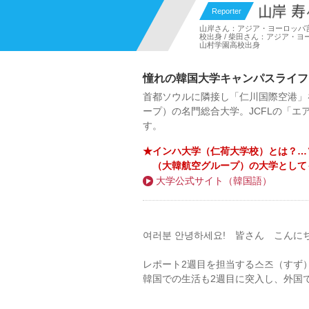
Reporter
山岸さん：アジア・ヨーロッパ言
校出身 / 柴田さん：アジア・ヨ
山村学園高校出身
憧れの韓国大学キャンパスライフ
首都ソウルに隣接し「仁川国際空港」
ープ）の名門総合大学。JCFLの「
す。
★インハ大学（仁荷大学校）とは？…
（大韓航空グループ）の大学として
大学公式サイト（韓国語）
여러분 안녕하세요! 皆さん こんに
レポート2週目を担当する스즈（すず
韓国での生活も2週目に突入し、外国