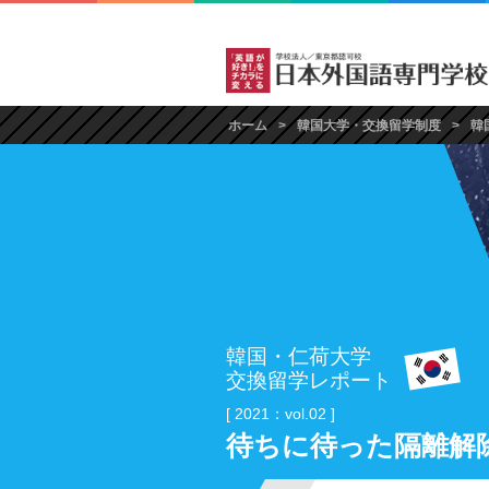
ホーム
韓国大学・交換留学制度
韓
韓国・仁荷大学
交換留学レポート
[ 2021：vol.02 ]
待ちに待った隔離解