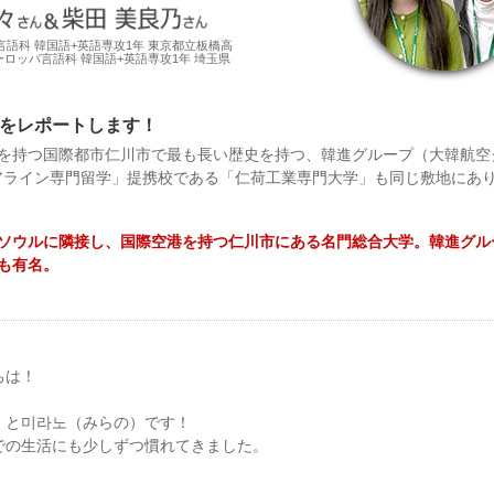
語科 韓国語+英語専攻1年 東京都立板橋高
ーロッパ言語科 韓国語+英語専攻1年 埼玉県
をレポートします！
を持つ国際都市仁川市で最も長い歴史を持つ、韓進グループ（大韓航空
エアライン専門留学」提携校である「仁荷工業専門大学」も同じ敷地にあ
ソウルに隣接し、国際空港を持つ仁川市にある名門総合大学。韓進グル
も有名。
ちは！
）と미라노（みらの）です！
での生活にも少しずつ慣れてきました。