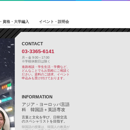
・資格・大学編入
イベント・説明会
CONTACT
03-3365-6141
月～金 9:00～17:00
※学校休館日は除く
進路相談・学生生活・学費など、
どんなことでもお気軽にご相談く
ださい。
資料のご請求、イベント
申込みも受け付けております。
INFORMATION
アジア・ヨーロッパ言語
科 韓国語＋英語専攻
言葉と文化を学び、日韓交流
のスペシャリストを目指す。
韓国語の授業は、韓国人の教員が