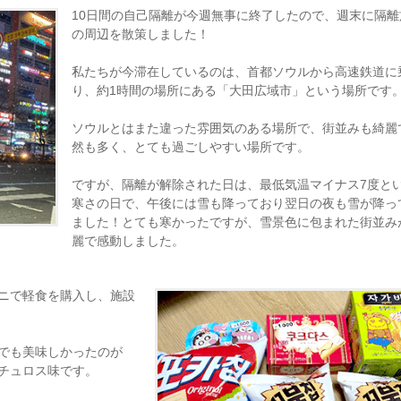
10日間の自己隔離が今週無事に終了したので、週末に隔離
の周辺を散策しました！
私たちが今滞在しているのは、首都ソウルから高速鉄道に
り、約1時間の場所にある「大田広域市」という場所です
ソウルとはまた違った雰囲気のある場所で、街並みも綺麗
然も多く、とても過ごしやすい場所です。
ですが、隔離が解除された日は、最低気温マイナス7度と
寒さの日で、午後には雪も降っており翌日の夜も雪が降っ
ました！とても寒かったですが、雪景色に包まれた街並み
麗で感動しました。
ニで軽食を購入し、施設
でも美味しかったのが
チュロス味です。