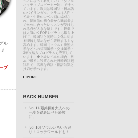
ペアになって教えていく「ダブル
ネイティブスピーカー制」で行っ
ています。教員は韓国語・日本語
のバイリンガル。クラスは入門・
初級・中級のレベル別に編成さ
れ、韓国語の初心者から既習者ま
で自分に合ったレッスンが受けら
れる点が大きな魅力です。授業で
は人気のK-POPやドラマも取り上
げて、韓国語と同時に文化に対す
る理解も深めながら表現する力を
グル
高めます。韓国（ソウル）慶熙大
学などへの短期留学・交換留学・
りま
3年次編入プログラムも充実して
います。◆上級レベルの場合、日
本で最初に設置された日韓通訳翻
訳科で、高度な通訳・翻訳知識と
ープ
技術が学べます。
MORE
BACK NUMBER
[vol.11(最終回)] 大人への
一歩を踏み出せた経験
に。
[vol.10] ソウルいろいろ巡
り！ロッテワールドも！