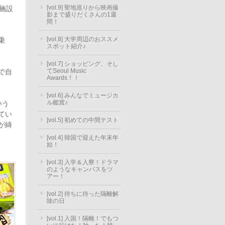
[vol.9] 聖地巡りから映画撮
施設
影まで盛りだくさんの1週
間！
[vol.8] 大学周辺のおススメ
乗
スポット紹介♪
。
[vol.7] ショッピング、そし
てSeoul Music
で自
Awards！！
[vol.6] みんなでミュージカ
ル鑑賞♪
いう
てい
[vol.5] 初めての中間テスト
が綺
[vol.4] 韓国で迎えた年末年
始！
[vol.3] 入学＆入寮！ドラマ
のようなキャンパスをツ
アー！
[vol.2] 待ちに待った隔離解
除の日
[vol.1] 入国！隔離！でもつ