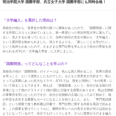
明治学院大学 国際学部、共立女子大学 国際学部にも同時合格！
「大学編入」を選択した理由は？
高校生の頃から、世界史や世界の国々に興味があったので、「国際関係」に関
する学部に入ろうと決めていました。第一希望だった明治学院大学に落ちてし
まい、浪人するか迷っていたところ、当時の担任の先生や親から「大学編入」
という選択肢を勧められました。浪人するよりも、「新しいことを学びたい」
という気持ちがあったので、さまざまな専門分野を学んだ上で自分の専攻を決
められるJCFLの「大学編入専攻」に入学しました。
「国際関係」ってどんなことを学ぶの？
高校生の頃の「国際関係」のイメージは、色んな国と関わること、世界の歴史
を学ぶこと、という漠然としたものでした。もともと世界史が大好きで、私に
とっては実際にあった壮大なドラマ。JCFLでは、歴史と同時に「今の世界」に
ついて知ることもできます。例えば、「模擬国連」という、自分がある国の代
表者になって他のクラスメイト(他の国)と討論する授業があります。私は北朝鮮
の軍事司令官になったのですが、自分が北朝鮮の立場になってみて初めて、核
が外交を左右する重要なカードになることを知りました。また、「専門英語講
読」という授業で使う教科書は洋書で、専門分野に関する内容を英語で読みま
す。この授業を受けていくうちに、難関大学レベルの長文を気が付けば読める
ようになっているので、自分でもびっくりします。さらに授業がそのまま編入