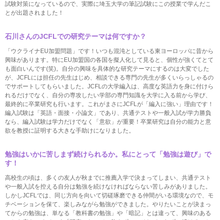
試験対策になっているので、実際に埼玉大学の筆記試験にこの授業で学んだこ
とが出題されました！
石川さんのJCFLでの研究テーマは何ですか？
「ウクライナEU加盟問題」です！いつも混沌としている東ヨーロッパに昔から
興味があります。特にEU加盟国の各国を擬人化して見ると、個性が強くてとて
も面白いんです(笑)。自分の興味を具体的な研究テーマにするのは大変でした
が、JCFLには担任の先生はじめ、相談できる専門の先生が多くいらっしゃるの
でサポートしてもらいました。JCFLの大学編入は、高度な英語力を身に付けら
れるだけでなく、自分の専攻したい学部の専門知識を大学に入る前から学び、
最終的に卒業研究も行います。これがまさにJCFLが「編入に強い」理由です！
編入試験は「英語・面接・小論文」であり、共通テストや一般入試が学力勝負
なら、編入試験は学力だけでなく「意欲」が重要！卒業研究は自分の能力と意
欲を教授に証明する大きな手助けになりました。
勉強はいかに苦しまず続けられるか。私にとって「勉強は遊び」で
す！
高校生の頃は、多くの友人が秋までに推薦入学で決まってしまい、共通テスト
や一般入試を控える自分は勉強を続けなければならない苦しみがありました。
しかしJCFLでは、同じ方向を向いて切磋琢磨できる仲間がいる環境なので、モ
チベーションを保て、楽しみながら勉強ができました。やりたいことが決まっ
てからの勉強は、単なる「教科書の勉強」や「暗記」とは違って、興味のある