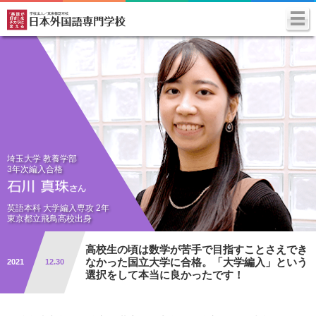
埼玉大学 教養学部
3年次編入合格
英語本科 大学編入専攻 2年
東京都立飛鳥高校出身
高校生の頃は数学が苦手で目指すことさえでき
なかった
国立大学に合格。「大学編入」という
2021
12.30
選択をして
本当に良かったです！