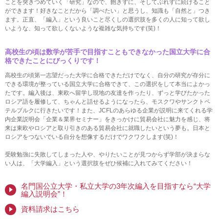
ことを突きつめていく「研究」なので、飽きずに、そしてぶれずに続けること
ができます！好きなことだから「調べたい」と思うし、知識も「自然と」つき
ます。正直、「編入」という良いこと尽くしの選択肢を多くの人に知って欲し
いような、知って欲しくないような複雑な気持ちです(笑)！
高校生の頃は数学が苦手で目指すこともできなかった国立大学に合
格できたことにびっくりです！
高校生の頃第一志望だった大学に合格できただけでなく、自分の研究が存分に
できる環境が整っている国立大学に合格できて、この選択をして本当によかっ
たです。編入後は、東欧へ留学し現地の友達を作ったり、ずっと学びたかった
ロシア語を履修して、ちゃんと話せるようになったら、モスクワやサンクトペ
テルブルクに行きたいです！また、JCFLのあらゆる企業が説明に来てくれる学
内企業説明会「企業＆業界セミナー」をきっかけに貿易会社に魅力を感じ、将
来は東欧やロシアと取り引きのある貿易会社に就職したいという夢も。日本と
ロシアをつないでいる自分を想像するだけでワクワクします(笑)！
受験勉強に失敗してしまった人や、やりたいことが見つからず学部が決まらな
い人は、「大学編入」という選択肢をぜひ候補に入れてみてください！
名門国公立大学・私立大学の3年次編入を目指すなら“大学
編入説明会”！
資料請求はこちら