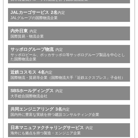
JALカーゴサービス
2名
内定
JALグループの国際物流企業
内外日東
内定
国際貿易・物流企業
サッポログループ物流
内定
サッポロビール、ポッカサッポロ等サッポログループ製品を中心とし
た国際物流企業
近鉄コスモス
4名
内定
国際物流・貿易等企業（国際物流大手「近鉄エクスプレス」子会社）
SBSホールディングス
内定
大手総合国際物流会社
共同エンジニアリング
3名
内定
国内外に豊富な実績を持つ建設コンサルティング企業
日本マニュファクチャリングサービス
内定
海外にも拠点を持つ製造・エンジニア企業