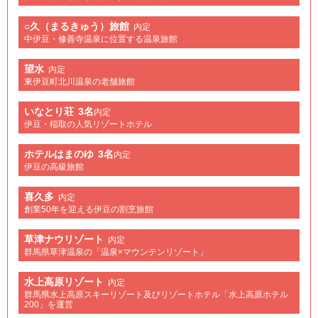
○久（まるきゅう）旅館
内定
中伊豆・修善寺温泉に位置する温泉旅館
望水
内定
東伊豆町北川温泉の老舗旅館
いなとり荘
3名
内定
伊豆・稲取の人気リゾートホテル
ホテルはまのゆ
3名
内定
伊豆の高級旅館
喜久多
内定
創業50年を迎える伊豆の割烹旅館
草津ナウリゾート
内定
群馬県草津温泉の「温泉×マウンテンリゾート」
水上高原リゾート
内定
群馬県水上高原スキーリゾート及びリゾートホテル「水上高原ホテル
200」を運営