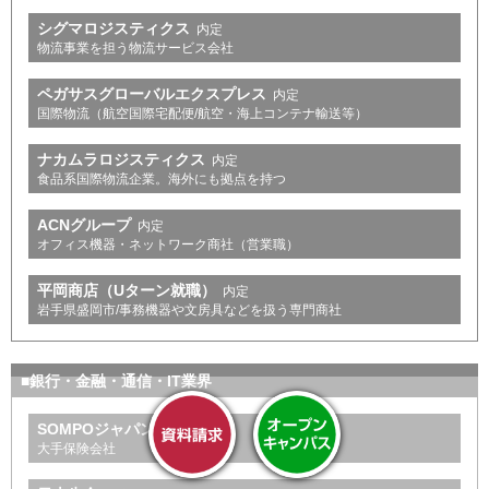
シグマロジスティクス
内定
物流事業を担う物流サービス会社
ペガサスグローバルエクスプレス
内定
国際物流（航空国際宅配便/航空・海上コンテナ輸送等）
ナカムラロジスティクス
内定
食品系国際物流企業。海外にも拠点を持つ
ACNグループ
内定
オフィス機器・ネットワーク商社（営業職）
平岡商店（Uターン就職）
内定
岩手県盛岡市/事務機器や文房具などを扱う専門商社
■銀行・金融・通信・IT業界
SOMPOジャパン
内定
大手保険会社