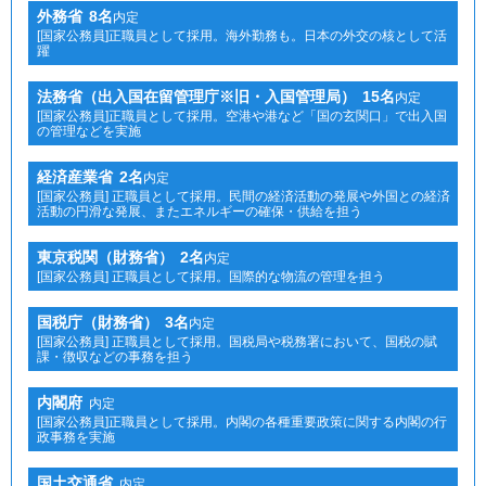
外務省
8名
内定
[国家公務員]正職員として採用。海外勤務も。日本の外交の核として活
躍
法務省（出入国在留管理庁※旧・入国管理局）
15名
内定
[国家公務員]正職員として採用。空港や港など「国の玄関口」で出入国
の管理などを実施
経済産業省
2名
内定
[国家公務員] 正職員として採用。民間の経済活動の発展や外国との経済
活動の円滑な発展、またエネルギーの確保・供給を担う
東京税関（財務省）
2名
内定
[国家公務員] 正職員として採用。国際的な物流の管理を担う
国税庁（財務省）
3名
内定
[国家公務員] 正職員として採用。国税局や税務署において、国税の賦
課・徴収などの事務を担う
内閣府
内定
[国家公務員]正職員として採用。内閣の各種重要政策に関する内閣の行
政事務を実施
国土交通省
内定