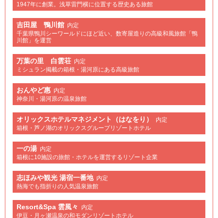
1947年に創業。浅草雷門横に位置する歴史ある旅館
吉田屋 鴨川館
内定
千葉県鴨川シーワールドにほど近い、数寄屋造りの高級和風旅館「鴨
川館」を運営
万葉の里 白雲荘
内定
ミシュラン掲載の箱根・湯河原にある高級旅館
おんやど惠
内定
神奈川・湯河原の温泉旅館
オリックスホテルマネジメント（はなをり）
内定
箱根・芦ノ湖のオリックスグループリゾートホテル
一の湯
内定
箱根に10施設の旅館・ホテルを運営するリゾート企業
志ほみや観光 湯宿一番地
内定
熱海でも指折りの人気温泉旅館
Resort&Spa 雲風々
内定
伊豆・月ヶ瀬温泉の和モダンリゾートホテル