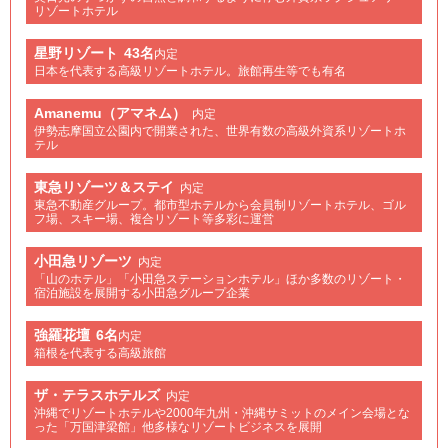
リゾートホテル
星野リゾート
43名
内定
日本を代表する高級リゾートホテル。旅館再生等でも有名
Amanemu（アマネム）
内定
伊勢志摩国立公園内で開業された、世界有数の高級外資系リゾートホ
テル
東急リゾーツ＆ステイ
内定
東急不動産グループ。都市型ホテルから会員制リゾートホテル、ゴル
フ場、スキー場、複合リゾート等多彩に運営
小田急リゾーツ
内定
「山のホテル」「小田急ステーションホテル」ほか多数のリゾート・
宿泊施設を展開する小田急グループ企業
強羅花壇
6名
内定
箱根を代表する高級旅館
ザ・テラスホテルズ
内定
沖縄でリゾートホテルや2000年九州・沖縄サミットのメイン会場とな
った「万国津梁館」他多様なリゾートビジネスを展開