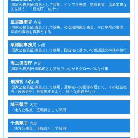
[国家公務員]正職員として採用。インフラ整備、交通政策、気象業務な
どを担う。「観光庁」も持つ
皇宮護衛官
内定
[国家公務員]正職員として採用。公安職国家公務員。主に皇居の警備、
皇族の護衛を職務とする
衆議院事務局
内定
[国家公務員]正職員として採用。国会法に基づいて衆議院の事務を執行
海上保安庁
内定
[国家公務員]外国船舶とも英語でつながるグローバルな仕事
刑務官
4名
内定
[国家公務員]正職員として採用。受刑者への指導を通じて、その社会復
帰（改善更生）を実現するよう、様々な処遇を行う
埼玉県庁
内定
〔地方公務員〕正職員として採用
千葉県庁
内定
〔地方公務員〕正職員として採用