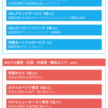
北海道発着で全国各地を結ぶエアライン
JALグランドサービス
3名
内定
国際空港でのJALグループグランドハンドリング業務を担当
JALカーゴハンドリング
2名
内定
成田空港グランドハンドリング（貨物系）
空港ターミナルサービス
内定
国際空港グランドスタッフ
■ホテル業界（日系・外資系・舞浜エリア…etc）
帝国ホテル
5名
内定
日本を代表する名門ホテル
ホテルオークラ東京
3名
内定
日本を代表する名門「御三家ホテル」
ホテルニューオータニ東京
5名
内定
日本を代表する名門御三家ホテル