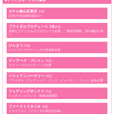
■ブライダル・ドレス業界
ホテル椿山荘東京
内定
日本の4大結婚式場の1つ
ブライダルプロデュース
2名
内定
多彩なブライダルのプロデュース企業。「横浜迎賓館」等の施設も持
つ
ひらまつ
内定
レストランウエディングの代表的企業
ディアーズ・ブレイン
内定
ゲストハウスウェディング企業
ベストアニバーサリー
内定
ブライダル（ウェディング・ドレス・ビューティ・フォト）総合企業
ウェディングボックス
内定
ウェディングドレス・振袖店舗運営
ファーストスタジオ
内定
スタイリスト（ブライダル等記念写真）