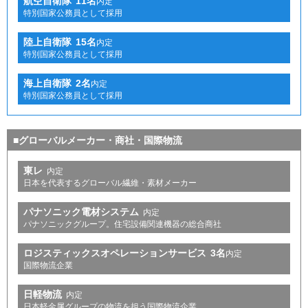
航空自衛隊
11名
内定
特別国家公務員として採用
陸上自衛隊
15名
内定
特別国家公務員として採用
海上自衛隊
2名
内定
特別国家公務員として採用
■グローバルメーカー・商社・国際物流
東レ
内定
日本を代表するグローバル繊維・素材メーカー
パナソニック電材システム
内定
パナソニックグループ。住宅設備関連機器の総合商社
ロジスティックスオペレーションサービス
3名
内定
国際物流企業
日軽物流
内定
日本軽金属グループの物流を担う国際物流企業