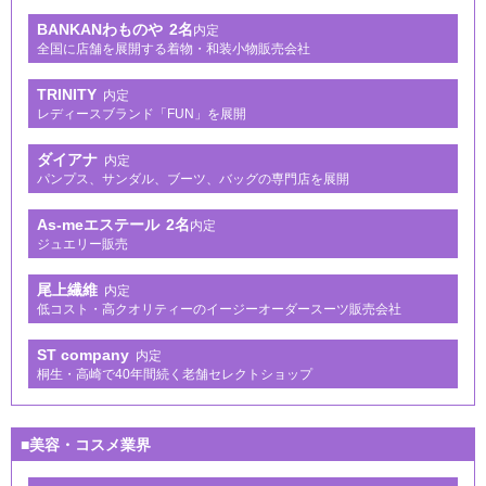
BANKANわものや
2名
内定
全国に店舗を展開する着物・和装小物販売会社
TRINITY
内定
レディースブランド「FUN」を展開
ダイアナ
内定
パンプス、サンダル、ブーツ、バッグの専門店を展開
As-meエステール
2名
内定
ジュエリー販売
尾上繊維
内定
低コスト・高クオリティーのイージーオーダースーツ販売会社
ST company
内定
桐生・高崎で40年間続く老舗セレクトショップ
■美容・コスメ業界