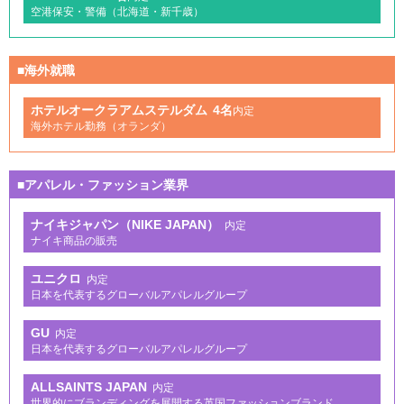
空港保安・警備（北海道・新千歳）
■海外就職
ホテルオークラアムステルダム
4名
内定
海外ホテル勤務（オランダ）
■アパレル・ファッション業界
ナイキジャパン（NIKE JAPAN）
内定
ナイキ商品の販売
ユニクロ
内定
日本を代表するグローバルアパレルグループ
GU
内定
日本を代表するグローバルアパレルグループ
ALLSAINTS JAPAN
内定
世界的にブランディングを展開する英国ファッションブランド