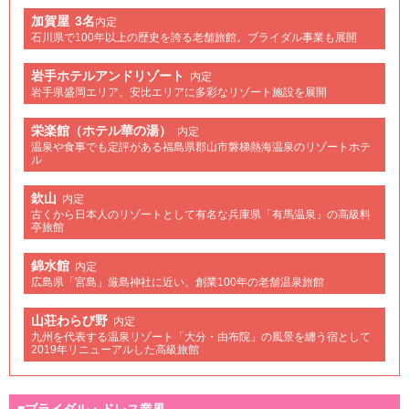
加賀屋
3名
内定
石川県で100年以上の歴史を誇る老舗旅館。ブライダル事業も展開
岩手ホテルアンドリゾート
内定
岩手県盛岡エリア、安比エリアに多彩なリゾート施設を展開
栄楽館（ホテル華の湯）
内定
温泉や食事でも定評がある福島県郡山市磐梯熱海温泉のリゾートホテ
ル
欽山
内定
古くから日本人のリゾートとして有名な兵庫県「有馬温泉」の高級料
亭旅館
錦水館
内定
広島県「宮島」厳島神社に近い、創業100年の老舗温泉旅館
山荘わらび野
内定
九州を代表する温泉リゾート「大分・由布院」の風景を纏う宿として
2019年リニューアルした高級旅館