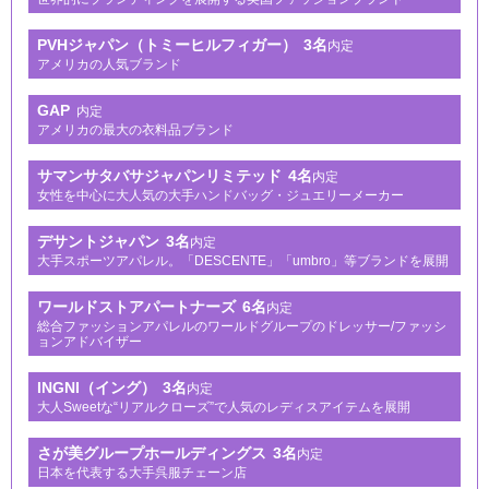
PVHジャパン（トミーヒルフィガー）
3名
内定
アメリカの人気ブランド
GAP
内定
アメリカの最大の衣料品ブランド
サマンサタバサジャパンリミテッド
4名
内定
女性を中心に大人気の大手ハンドバッグ・ジュエリーメーカー
デサントジャパン
3名
内定
大手スポーツアパレル。「DESCENTE」「umbro」等ブランドを展開
ワールドストアパートナーズ
6名
内定
総合ファッションアパレルのワールドグループのドレッサー/ファッシ
ョンアドバイザー
INGNI（イング）
3名
内定
大人Sweetな“リアルクローズ”で人気のレディスアイテムを展開
さが美グループホールディングス
3名
内定
日本を代表する大手呉服チェーン店