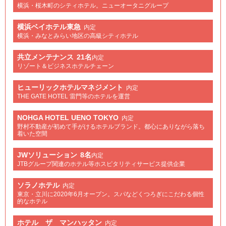
横浜・桜木町のシティホテル。ニューオータニグループ
横浜ベイホテル東急
内定
横浜・みなとみらい地区の高級シティホテル
共立メンテナンス
21名
内定
リゾート＆ビジネスホテルチェーン
ヒューリックホテルマネジメント
内定
THE GATE HOTEL 雷門等のホテルを運営
NOHGA HOTEL UENO TOKYO
内定
野村不動産が初めて手がけるホテルブランド。都心にありながら落ち
着いた空間
JWソリューション
8名
内定
JTBグループ関連のホテル等ホスピタリティサービス提供企業
ソラノホテル
内定
東京・立川に2020年6月オープン。スパなどくつろぎにこだわる個性
的なホテル
ホテル ザ マンハッタン
内定