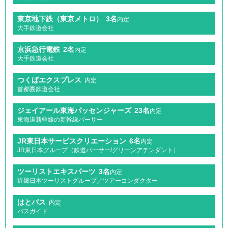
東京地下鉄（東京メトロ）
3名
内定
大手鉄道会社
京浜急行電鉄
2名
内定
大手鉄道会社
つくばエクスプレス
内定
首都圏鉄道会社
ジェイアール東海パッセンジャーズ
23名
内定
東海道新幹線の新幹線パーサー
JR東日本サービスクリエーション
6名
内定
JR東日本グループ（鉄道パーサー/グリーンアテンダント）
ツーリストエキスパーツ
3名
内定
近畿日本ツーリストグループ／ツアーコンダクター
はとバス
内定
バスガイド