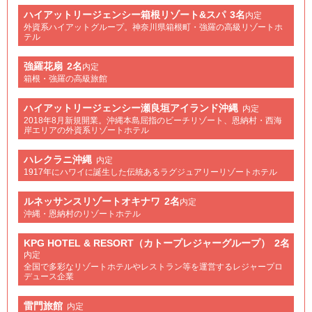
ハイアットリージェンシー箱根リゾート&スパ
3名
内定
外資系ハイアットグループ。神奈川県箱根町・強羅の高級リゾートホ
テル
強羅花扇
2名
内定
箱根・強羅の高級旅館
ハイアットリージェンシー瀬良垣アイランド沖縄
内定
2018年8月新規開業。沖縄本島屈指のビーチリゾート、恩納村・西海
岸エリアの外資系リゾートホテル
ハレクラニ沖縄
内定
1917年にハワイに誕生した伝統あるラグジュアリーリゾートホテル
ルネッサンスリゾートオキナワ
2名
内定
沖縄・恩納村のリゾートホテル
KPG HOTEL & RESORT（カトープレジャーグループ）
2名
内定
全国で多彩なリゾートホテルやレストラン等を運営するレジャープロ
デュース企業
雷門旅館
内定