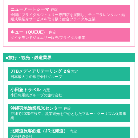
ニューアートシーマ
内定
全国にブライダルジュエリー専門店を展開し、ティアラレンタル・結
婚式場紹介サービスを取り扱う総合ブライダル企業
キュー（QUEUE）
内定
ダイヤモンドジュエリー販売/ブライダル事業
■旅行・観光・鉄道業界
JTBメディアリテーリング
2名
内定
日本最大手の旅行会社グループ
小田急トラベル
内定
小田急電鉄グループの旅行会社
沖縄羽地漁業観光センター
内定
沖縄で2020年設立。漁業観光を中心としたブルー・ツーリズム促進事
業
北海道旅客鉄道（JR北海道）
内定
大手鉄道会社