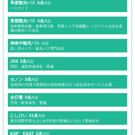
帝産観光バス
6名
内定
バスガイド
東都観光バス
4名
内定
保有車両台数、新車導入数、営業エリア首都圏トップクラスを誇る老
舗の観光バス会社
神奈中観光バス
内定
貸し切りバス・観光バス専門会社
JSS
3名
内定
羽田・成田空港保安・警備
セノン
3名
内定
全国36の空港で搭乗前の保安検査を行う総合安全サービス企業
全日警
3名
内定
空港・駅等保安・警備
にしけい
21名
内定
東京国際空港をはじめ5空港の警備などを行う警備会社
KSP EAST
2名
内定