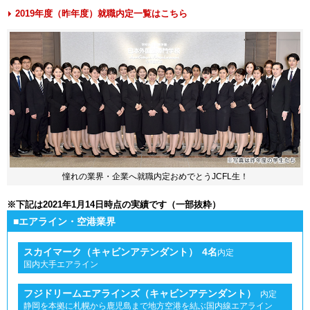
2019年度（昨年度）就職内定一覧はこちら
憧れの業界・企業へ就職内定おめでとうJCFL生！
※下記は2021年1月14日時点の実績です（一部抜粋）
■エアライン・空港業界
スカイマーク（キャビンアテンダント）
4名
内定
国内大手エアライン
フジドリームエアラインズ（キャビンアテンダント）
内定
静岡を本拠に札幌から鹿児島まで地方空港を結ぶ国内線エアライン