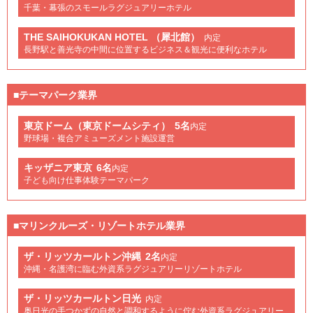
千葉・幕張のスモールラグジュアリーホテル
THE SAIHOKUKAN HOTEL （犀北館）
内定
長野駅と善光寺の中間に位置するビジネス＆観光に便利なホテル
■テーマパーク業界
東京ドーム（東京ドームシティ）
5名
内定
野球場・複合アミューズメント施設運営
キッザニア東京
6名
内定
子ども向け仕事体験テーマパーク
■マリンクルーズ・リゾートホテル業界
ザ・リッツカールトン沖縄
2名
内定
沖縄・名護湾に臨む外資系ラグジュアリーリゾートホテル
ザ・リッツカールトン日光
内定
奥日光の手つかずの自然と調和するように佇む外資系ラグジュアリー