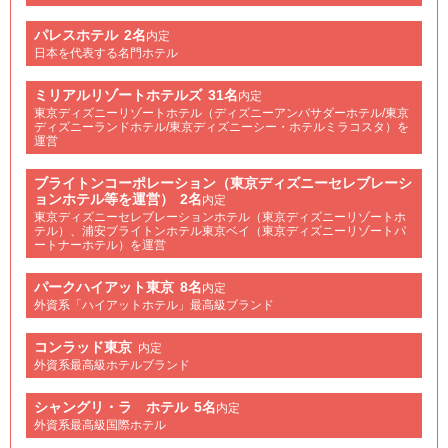
パレスホテル
2名
内定
日本を代表する名門ホテル
ミリアルリゾートホテルズ
31名
内定
東京ディズニーリゾートホテル（ディズニーアンバサダーホテル/東京
ディズニーランドホテル/東京ディズニーシー・ホテルミラコスタ）を
運営
ブライトンコーポレーション（東京ディズニーセレブレーシ
ョンホテル等を運営）
2名
内定
東京ディズニーセレブレーションホテル（東京ディズニーリゾートホ
テル）、浦安ブライトンホテル東京ベイ（東京ディズニーリゾートパ
ートナーホテル）を運営
パークハイアット東京
8名
内定
外資系「ハイアットホテル」最高級ブランド
コンラッド東京
内定
外資系最高級ホテルブランド
シャングリ・ラ ホテル
5名
内定
外資系最高級国際ホテル