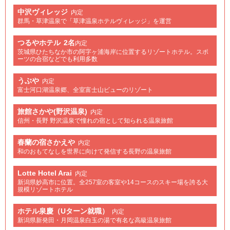
中沢ヴィレッジ
内定
群馬・草津温泉で「草津温泉ホテルヴィレッジ」を運営
つるやホテル
2名
内定
茨城県ひたちなか市の阿字ヶ浦海岸に位置するリゾートホテル。スポ
ーツの合宿などでも利用多数
うぶや
内定
富士河口湖温泉郷、全室富士山ビューのリゾート
旅館さかや(野沢温泉)
内定
信州・長野 野沢温泉で憧れの宿として知られる温泉旅館
春蘭の宿さかえや
内定
和のおもてなしを世界に向けて発信する長野の温泉旅館
Lotte Hotel Arai
内定
新潟県妙高市に位置。全257室の客室や14コースのスキー場を誇る大
規模リゾートホテル
ホテル泉慶（Uターン就職）
内定
新潟県新発田・月岡温泉白玉の湯で有名な高級温泉旅館