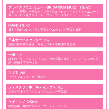
ブライダリウム ミュー（BRIDARIUM MUE）
2名
内定
（株）丸三屋。全国各地でブライダルドレス・ヘアメイク・エステ・
ネイルサロンを手がけるトータル・ブライダルビューティ企業
HUGE
2名
内定
日本・海外でレストラン事業やウエディング事業を展開
日本サービスセンター
内定
冠婚葬祭事業や介護・福祉ビジネスを展開する会社
一蔵
内定
埼玉の「キャメロットヒルズ」等の式場も運営。ウエディングから呉
服・振袖まで手がける
ツツミ
内定
ブライダルジュエリー等販売
フェスタリアホールディングス
内定
ブライダル・ファッションジュエリー等販売
ケイ・ウノ
2名
内定
結婚指輪・婚約指輪のオーダーメイドブランド