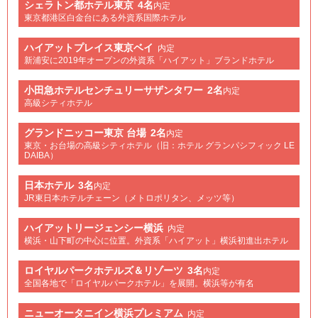
シェラトン都ホテル東京
4名
内定
東京都港区白金台にある外資系国際ホテル
ハイアットプレイス東京ベイ
内定
新浦安に2019年オープンの外資系「ハイアット」ブランドホテル
小田急ホテルセンチュリーサザンタワー
2名
内定
高級シティホテル
グランドニッコー東京 台場
2名
内定
東京・お台場の高級シティホテル（旧：ホテル グランパシフィック LE
DAIBA）
日本ホテル
3名
内定
JR東日本ホテルチェーン（メトロポリタン、メッツ等）
ハイアットリージェンシー横浜
内定
横浜・山下町の中心に位置。外資系「ハイアット」横浜初進出ホテル
ロイヤルパークホテルズ＆リゾーツ
3名
内定
全国各地で「ロイヤルパークホテル」を展開。横浜等が有名
ニューオータニイン横浜プレミアム
内定