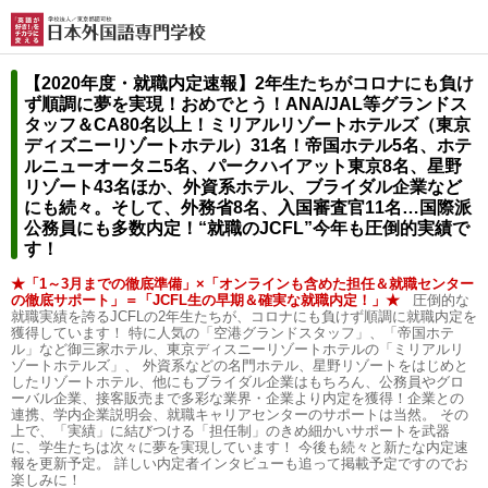
【2020年度・就職内定速報】
2年生たちがコロナにも負け
ず順調に夢を実現！おめでとう！ANA/JAL等グランドス
タッフ＆CA80名以上！ミリアルリゾートホテルズ（東京
ディズニーリゾートホテル）31名！帝国ホテル5名、ホテ
ルニューオータニ5名、パークハイアット東京8名、星野
リゾート43名ほか、外資系ホテル、ブライダル企業など
にも続々。そして、外務省8名、入国審査官11名…国際派
公務員にも多数内定！“就職のJCFL”今年も圧倒的実績で
す！
★「1～3月までの徹底準備」×「オンラインも含めた担任＆就職センター
の徹底サポート」＝「JCFL生の早期＆確実な就職内定！」★
圧倒的な
就職実績を誇るJCFLの2年生たちが、コロナにも負けず順調に就職内定を
獲得しています！ 特に人気の「空港グランドスタッフ」、「帝国ホテ
ル」など御三家ホテル、東京ディスニーリゾートホテルの「ミリアルリ
ゾートホテルズ」、 外資系などの名門ホテル、星野リゾートをはじめと
したリゾートホテル、他にもブライダル企業はもちろん、公務員やグロ
ーバル企業、接客販売まで多彩な業界・企業より内定を獲得！企業との
連携、学内企業説明会、就職キャリアセンターのサポートは当然。 その
上で、「実績」に結びつける「担任制」のきめ細かいサポートを武器
に、学生たちは次々に夢を実現しています！ 今後も続々と新たな内定速
報を更新予定。 詳しい内定者インタビューも追って掲載予定ですのでお
楽しみに！