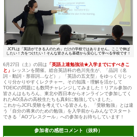
JCFLは「英語ができる人のため」だけの学校ではありません。ここで伸ば
したい！
力をつけたい！そんな皆さんも基礎から安心して学べる学校です！
6月27日（土）の回は
「英語上達勉強法★入学までにすべきこ
と」
レッスンを開催。総合英語科の色川先生が、「品詞（名
詞・動詞・形容詞…など）」「英語の五文型」をゆっくりじっ
くり分かりやすくレクチャー。その知識・理解を活かして
TOEICの問題にも数問チャレンジしてみました！リアル参加の
皆さんはもちろん、東北や西日本からオンラインで参加してく
れたAO済みの高校生たちも真剣に勉強していました。
これからJCFL受験を考えている皆さんも、「受験勉強」とは違
う「自分の将来のための勉強」を入学前からみんなでスタート
できる「AOプレスクール」への参加をお待ちしています！
参加者の感想コメント（抜粋）