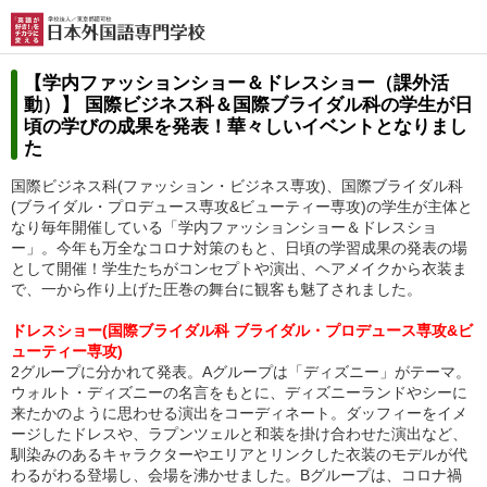
【学内ファッションショー＆ドレスショー（課外活
動）】
国際ビジネス科＆国際ブライダル科の学生が日
頃の学びの成果を発表！
華々しいイベントとなりまし
た
国際ビジネス科(ファッション・ビジネス専攻)、国際ブライダル科
(ブライダル・プロデュース専攻&ビューティー専攻)の学生が主体と
なり毎年開催している「学内ファッションショー＆ドレスショ
ー」。今年も万全なコロナ対策のもと、日頃の学習成果の発表の場
として開催！学生たちがコンセプトや演出、ヘアメイクから衣装ま
で、一から作り上げた圧巻の舞台に観客も魅了されました。
ドレスショー(国際ブライダル科 ブライダル・プロデュース専攻&ビ
ューティー専攻)
2グループに分かれて発表。Aグループは「ディズニー」がテーマ。
ウォルト・ディズニーの名言をもとに、ディズニーランドやシーに
来たかのように思わせる演出をコーディネート。ダッフィーをイメ
ージしたドレスや、ラプンツェルと和装を掛け合わせた演出など、
馴染みのあるキャラクターやエリアとリンクした衣装のモデルが代
わるがわる登場し、会場を沸かせました。Bグループは、コロナ禍