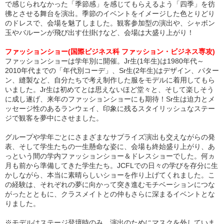
で感じられなかった「季節感」を感じてもらえるよう「四季」を彷
彿とさせる舞台を演出。季節のイベントをイメージした色とりどり
のドレスで、会場を魅了しました。観客参加型の演出や、シャボン
玉やバルーンが飛び出す仕掛けなど、会場は大盛り上がり！
ファッションショー(国際ビジネス科 ファッション・ビジネス専攻)
ファッションショーは学年別に開催。Jr生(1年生)は1980年代～
2010年代までの「年代別コーデ」、Sr生(2年生)はデザイン、パター
ン、縫製など、自分たちで考え制作した服をモデルに着用してもら
いました。Jr生は初めてとは思えないほど堂々と、そして楽しそう
に成し遂げ、来年のファッションショーにも期待！Sr生は迫力とメ
ッセージ性のあるランウェイ、印象に残るスタイリッシュなステー
ジで観客を夢中にさせました。
グループや学年ごとにさまざまなサプライズ演出も交えながらの発
表、そして学生たちの一生懸命な姿に、会場も終始盛り上がり、あ
っという間の学内ファッションショー＆ドレスショーでした。何ヵ
月も前から準備してきた学生たち。JCFLでの日々の学びを存分に生
かしながら、本当に素晴らしいショーを作り上げてくれました。こ
の経験は、それぞれの夢に向かって突き進むモチベーションにつな
がったとともに、クラスメイトとの仲もさらに深まるイベントとな
りました。
※モデルはステージ登壇時のみ、演出のためにマスクを外していま