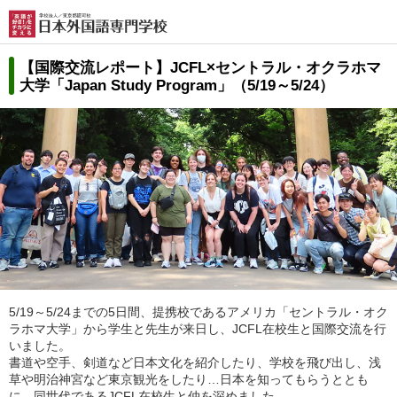
【国際交流レポート】JCFL×セントラル・オクラホマ
大学
「Japan Study Program」（5/19～5/24）
5/19～5/24までの5日間、提携校であるアメリカ「セントラル・オク
ラホマ大学」から学生と先生が来日し、JCFL在校生と国際交流を行
いました。
書道や空手、剣道など日本文化を紹介したり、学校を飛び出し、浅
草や明治神宮など東京観光をしたり…日本を知ってもらうととも
に、同世代であるJCFL在校生と仲を深めました。