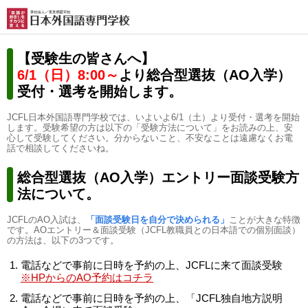
【受験生の皆さんへ】
6/1（日）8:00～
より総合型選抜（AO入学）
受付・選考を開始します。
JCFL日本外国語専門学校では、いよいよ6/1（土）より受付・選考を開始
します。受験希望の方は以下の「受験方法について」をお読みの上、安
心して受験してください。分からないこと、不安なことは遠慮なくお電
話で相談してくださいね。
総合型選抜（AO入学）エントリー面談受験方
法について。
JCFLのAO入試は、
「面談受験日を自分で決められる」
ことが大きな特徴
です。
AOエントリー＆面談受験（JCFL教職員との日本語での個別面談）
の方法は、以下の3つです。
電話などで事前に日時を予約の上、JCFLに来て面談受験
※HPからのAO予約はコチラ
電話などで事前に日時を予約の上、「JCFL独自地方説明