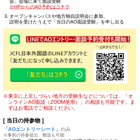
会」会場に来て面談受験
※HPからのAO予約はコチラ
オープンキャンパスや地方独自説明会に参加。
説明を受けたうえで「当日のAO面談受験」を申し出る
※東京に上京しづらい地方の受験生などについては、「オ
ンラインAO面談（ZOOM使用）」の相談も可能です。ま
ずはお電話でご相談ください。
[ 当日の持参物 ]
「AOエントリーシート」
のみ
※事前の持参提出、郵送も可能