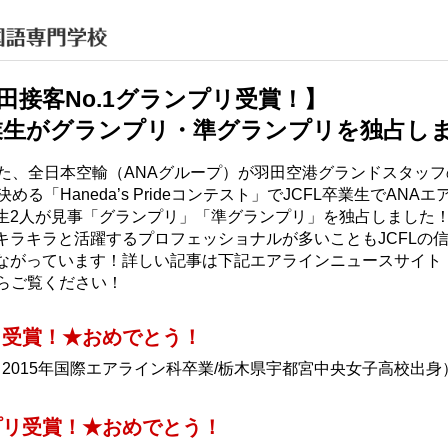
羽田接客No.1グランプリ受賞！】
卒業生がグランプリ・準グランプリを独占し
れた、全日本空輸（ANAグループ）が羽田空港グランドスタッ
決める「Haneda’s Prideコンテスト」でJCFL卒業生でAN
生2人が見事「グランプリ」「準グランプリ」を独占しました
キラキラと活躍するプロフェッショナルが多いこともJCFLの
がっています！詳しい記事は下記エアラインニュースサイト「Avi
からご覧ください！
リ受賞！★おめでとう！
（2015年国際エアライン科卒業/栃木県宇都宮中央女子高校出身
プリ受賞！★おめでとう！