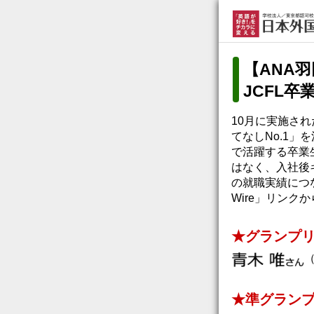
【ANA
JCFL
10月に実施さ
てなしNo.1」を
で活躍する卒業
はなく、入社後
の就職実績につな
Wire」リンク
★グランプ
★準グラン