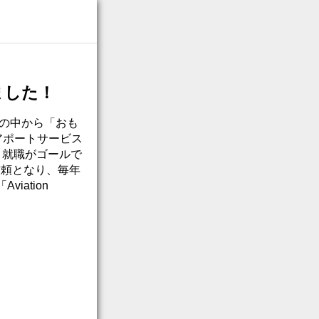
ました！
フの中から「おも
Aエアポートサービス
！就職がゴールで
信頼となり、毎年
ation
）