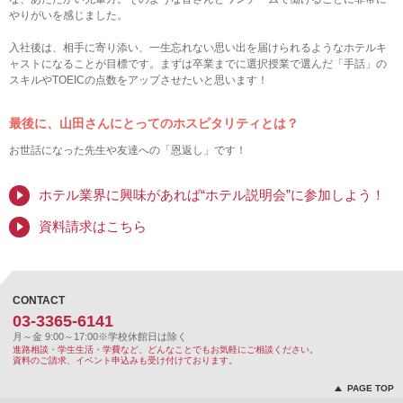
やりがいを感じました。
入社後は、相手に寄り添い、一生忘れない思い出を届けられるようなホテルキ
ャストになることが目標です。まずは卒業までに選択授業で選んだ「手話」の
スキルやTOEICの点数をアップさせたいと思います！
最後に、山田さんにとってのホスピタリティとは？
お世話になった先生や友達への「恩返し」です！
ホテル業界に興味があれば“ホテル説明会”に参加しよう！
資料請求はこちら
CONTACT
03-3365-6141
月～金 9:00～17:00
※学校休館日は除く
進路相談・学生生活・学費など、どんなことでもお気軽にご相談ください。
資料のご請求、イベント申込みも受け付けております。
PAGE TOP