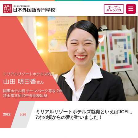
オープン
キャンパス
ミリアルリゾートホテルズ内定
国際ホテル科 テーマパーク専攻 2年
埼玉県立所沢中央高校出身
ミリアルリゾートホテルズ就職といえばJCFL。
2022
5.26
7才の頃からの夢が叶いました！