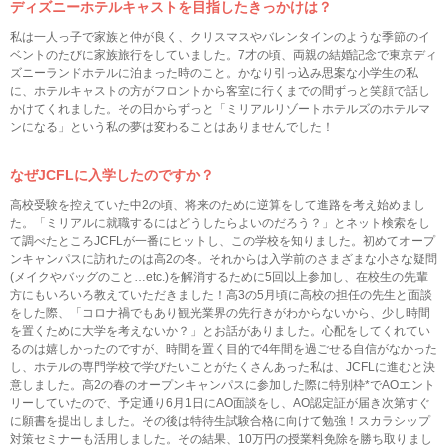
ディズニーホテルキャストを目指したきっかけは？
私は一人っ子で家族と仲が良く、クリスマスやバレンタインのような季節のイ
ベントのたびに家族旅行をしていました。7才の頃、両親の結婚記念で東京ディ
ズニーランドホテルに泊まった時のこと。かなり引っ込み思案な小学生の私
に、ホテルキャストの方がフロントから客室に行くまでの間ずっと笑顔で話し
かけてくれました。その日からずっと「ミリアルリゾートホテルズのホテルマ
ンになる」という私の夢は変わることはありませんでした！
なぜJCFLに入学したのですか？
高校受験を控えていた中2の頃、将来のために逆算をして進路を考え始めまし
た。「ミリアルに就職するにはどうしたらよいのだろう？」とネット検索をし
て調べたところJCFLが一番にヒットし、この学校を知りました。初めてオープ
ンキャンパスに訪れたのは高2の冬。それからは入学前のさまざまな小さな疑問
(メイクやバッグのこと…etc.)を解消するために5回以上参加し、在校生の先輩
方にもいろいろ教えていただきました！高3の5月頃に高校の担任の先生と面談
をした際、「コロナ禍でもあり観光業界の先行きがわからないから、少し時間
を置くために大学を考えないか？」とお話がありました。心配をしてくれてい
るのは嬉しかったのですが、時間を置く目的で4年間を過ごせる自信がなかった
し、ホテルの専門学校で学びたいことがたくさんあった私は、JCFLに進むと決
意しました。高2の春のオープンキャンパスに参加した際に特別枠*でAOエント
リーしていたので、予定通り6月1日にAO面談をし、AO認定証が届き次第すぐ
に願書を提出しました。その後は特待生試験合格に向けて勉強！スカラシップ
対策セミナーも活用しました。その結果、10万円の授業料免除を勝ち取りまし