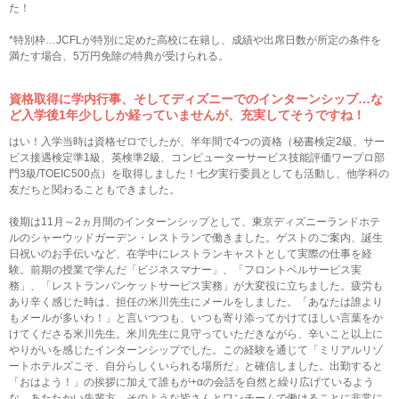
た！
*特別枠…JCFLが特別に定めた高校に在籍し、成績や出席日数が所定の条件を
満たす場合、5万円免除の特典が受けられる。
資格取得に学内行事、そしてディズニーでのインターンシップ…な
ど
入学後1年少ししか経っていませんが、充実してそうですね！
はい！入学当時は資格ゼロでしたが、半年間で4つの資格（秘書検定2級、サー
ビス接遇検定準1級、英検準2級、コンピューターサービス技能評価ワープロ部
門3級/TOEIC500点）を取得しました！七夕実行委員としても活動し、他学科の
友だちと関わることもできました。
後期は11月～2ヵ月間のインターンシップとして、東京ディズニーランドホテ
ルのシャーウッドガーデン・レストランで働きました。ゲストのご案内、誕生
日祝いのお手伝いなど、在学中にレストランキャストとして実際の仕事を経
験。前期の授業で学んだ「ビジネスマナー」、「フロントベルサービス実
務」、「レストランバンケットサービス実務」が大変役に立ちました。疲労も
あり辛く感じた時は、担任の米川先生にメールをしました。「あなたは誰より
もメールが多いわ！」と言いつつも、いつも寄り添ってかけてほしい言葉をか
けてくださる米川先生。米川先生に見守っていただきながら、辛いこと以上に
やりがいを感じたインターンシップでした。この経験を通じて「ミリアルリゾ
ートホテルズこそ、自分らしくいられる場所だ」と確信しました。出勤すると
「おはよう！」の挨拶に加えて誰もが+αの会話を自然と繰り広げているよう
な、あたたかい先輩方。そのような皆さんとワンチームで働けることに非常に