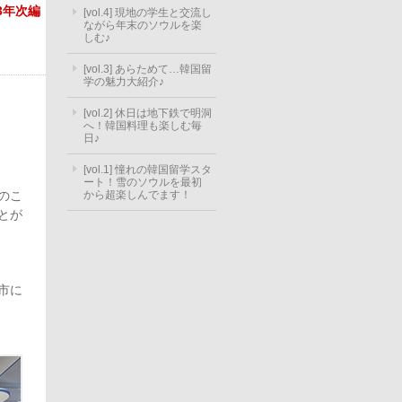
3年次編
[vol.4] 現地の学生と交流し
ながら年末のソウルを楽
しむ♪
[vol.3] あらためて…韓国留
学の魅力大紹介♪
[vol.2] 休日は地下鉄で明洞
へ！韓国料理も楽しむ毎
日♪
[vol.1] 憧れの韓国留学スタ
ート！雪のソウルを最初
のこ
から超楽しんでます！
とが
市に