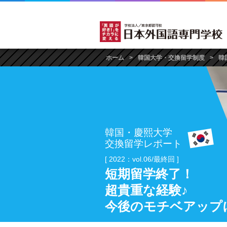
ホーム
韓国大学・交換留学制度
韓
韓国・慶熙大学
交換留学レポート
[ 2022：vol.06/最終回 ]
短期留学終了！
超貴重な経験♪
今後のモチベアップ