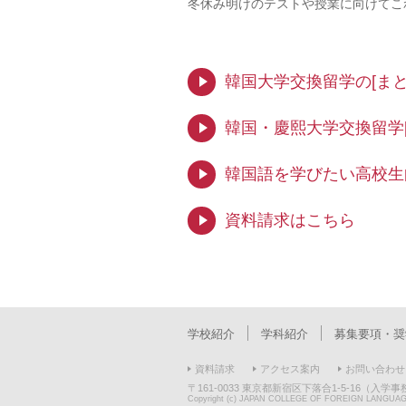
冬休み明けのテストや授業に向けてこ
韓国大学交換留学の[まと
韓国・慶熙大学交換留学
韓国語を学びたい高校生
資料請求はこちら
学校紹介
学科紹介
募集要項・奨
資料請求
アクセス案内
お問い合わせ
〒161-0033 東京都新宿区下落合1-5-16（入学事務
Copyright (c) JAPAN COLLEGE OF FOREIGN LANGUAGES.