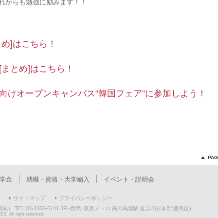
れからも勉強に励みます！！
め]はこちら！
[まとめ]はこちら！
向けオープンキャンパス“韓国フェア”に参加しよう！
PAG
学金
就職・資格・大学編入
イベント・説明会
サイトマップ
プライバシーポリシー
局） TEL:03-3365-6141 JR･西武･東京メトロ 高田馬場駅 徒歩3分(本部:豊島区)
 All right reserved.