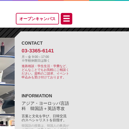
オープン
キャンパス
CONTACT
03-3365-6141
月～金 9:00～17:00
※学校休館日は除く
進路相談・学生生活・学費など、
どんなことでもお気軽にご相談く
ださい。
資料のご請求、イベント
申込みも受け付けております。
INFORMATION
アジア・ヨーロッパ言語
科 韓国語＋英語専攻
言葉と文化を学び、日韓交流
のスペシャリストを目指す。
韓国語の授業は、韓国人の教員が