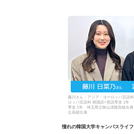
藤川さん：アジア・ヨーロッパ言語科 
ロッパ言語科 韓国語+英語専攻 1年
専攻 1年 埼玉県立狭山清陵高校出身
丘高校出身
憧れの韓国大学キャンパスライフ