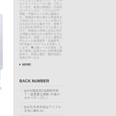
ペアになって教えていく「ダブル
ネイティブスピーカー制」で行っ
ています。教員は韓国語・日本語
のバイリンガル。クラスは入門・
初級・中級のレベル別に編成さ
れ、韓国語の初心者から既習者ま
で自分に合ったレッスンが受けら
れる点が大きな魅力です。授業で
は人気のK-POPやドラマも取り上
げて、韓国語と同時に文化に対す
る理解も深めながら表現する力を
高めます。韓国（ソウル）慶熙大
学などへの短期留学・交換留学・
3年次編入プログラムも充実して
います。◆上級レベルの場合、日
本で最初に設置された日韓通訳翻
訳科で、高度な通訳・翻訳知識と
技術が学べます。
MORE
BACK NUMBER
ー
語
[vol.6/最終回] 短期留学終
歳
了！超貴重な経験♪今後の
モチベアップに！
[vol.5] 年末年始はアイドル
文化に触れる♪